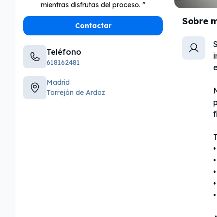
mientras disfrutas del proceso.
Sobre m
Contactar
Teléfono
i
618162481
Madrid
M
Torrejón de Ardoz
p
f
•
•
•