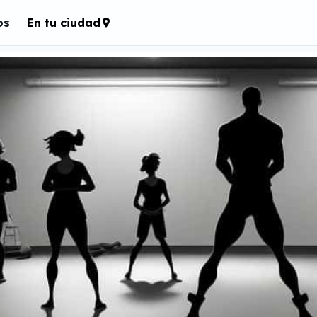
os
En tu ciudad