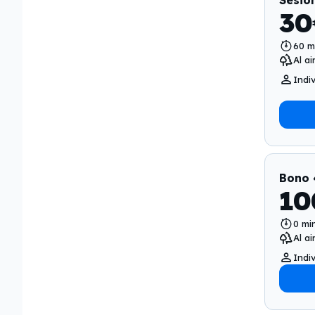
Sesión
30
60
m
Al ai
Indiv
Bono 
10
0
mi
Al ai
Indiv