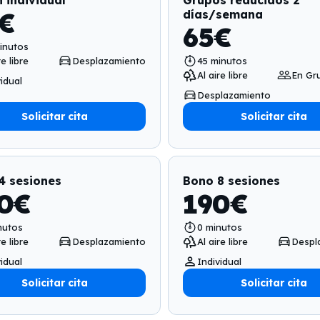
 individual
Grupos reducidos 2
€
días/semana
65
€
inutos
re libre
Desplazamiento
45
minutos
Al aire libre
En Gr
idual
Desplazamiento
Solicitar cita
Solicitar cita
4 sesiones
Bono 8 sesiones
0
€
190
€
nutos
0
minutos
re libre
Desplazamiento
Al aire libre
Despl
idual
Individual
Solicitar cita
Solicitar cita