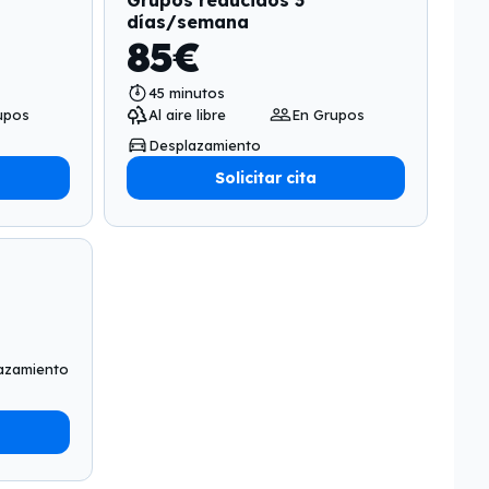
Grupos reducidos 3
días/semana
85
€
45
minutos
upos
Al aire libre
En Grupos
Desplazamiento
Solicitar cita
azamiento