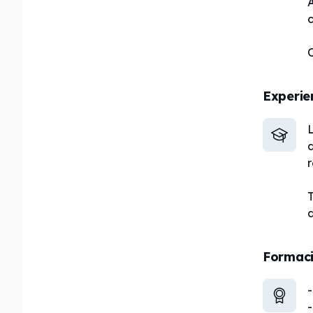
c
Experie
L
d
T
d
Formac
-
-